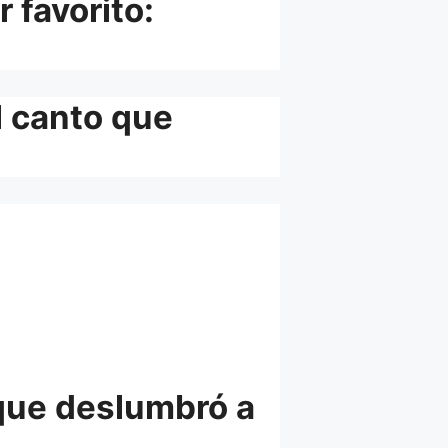
 favorito:
l canto que
a que deslumbró a