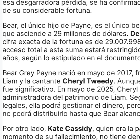
esa desgarradora pérdida, se ha confirmad
de su considerable fortuna.
Bear, el único hijo de Payne, es el único be
que asciende a 29 millones de dólares.
De
cifra exacta de la fortuna es de 29.007.99
acceso total a esta suma estará restringi
años, según lo estipulado en el documento 
Bear Grey Payne nació en mayo de 2017, fru
Liam y la cantante
Cheryl Tweedy
. Aunque
fue significativo. En mayo de 2025, Chery
administradora del patrimonio de Liam. S
legales, ella podrá gestionar el dinero, per
no podrá distribuirlo hasta que Bear alcan
Por otro lado,
Kate Cassidy
, quien era la 
momento de su fallecimiento, no tiene der