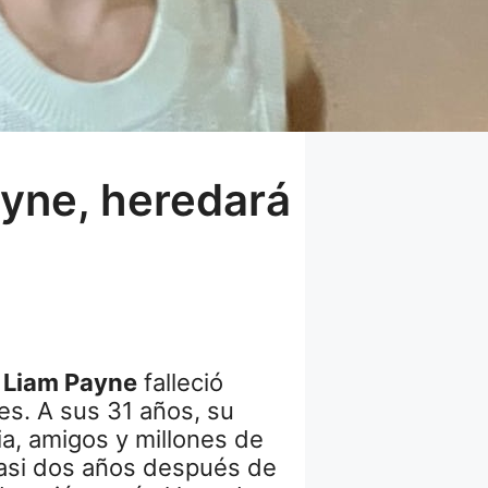
ayne, heredará
o
Liam Payne
falleció
es. A sus 31 años, su
ia, amigos y millones de
casi dos años después de