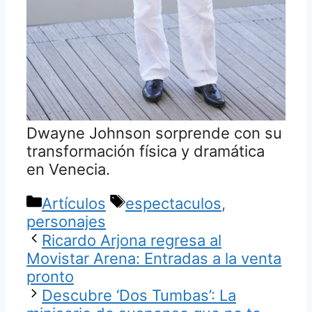
Dwayne Johnson sorprende con su
transformación física y dramática
en Venecia.
Categorías
Etiquetas
Artículos
espectaculos
,
personajes
Ricardo Arjona regresa al
Movistar Arena: Entradas a la venta
pronto
Descubre ‘Dos Tumbas’: La