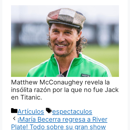
Matthew McConaughey revela la
insólita razón por la que no fue Jack
en Titanic.
Categorías
Etiquetas
Artículos
espectaculos
¡María Becerra regresa a River
Plate! Todo sobre su gran show