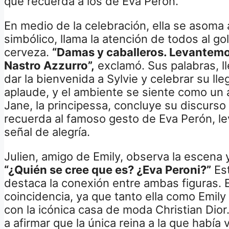
que recuerda a los de Eva Perón.
En medio de la celebración, ella se asoma 
simbólico, llama la atención de todos al go
cerveza.
“Damas y caballeros. Levantemo
Nastro Azzurro”,
exclamó. Sus palabras, l
dar la bienvenida a Sylvie y celebrar su lleg
aplaude, y el ambiente se siente como un 
Jane, la principessa, concluye su discurs
recuerda al famoso gesto de Eva Perón, l
señal de alegría.
Julien, amigo de Emily, observa la escena 
“¿Quién se cree que es? ¿Eva Peroni?”
Est
destaca la conexión entre ambas figuras. E
coincidencia, ya que tanto ella como Emily
con la icónica casa de moda Christian Dior
a afirmar que la única reina a la que había