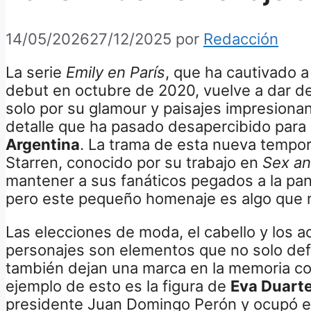
14/05/2026
27/12/2025
por
Redacción
La serie
Emily en París
, que ha cautivado a
debut en octubre de 2020, vuelve a dar de
solo por su glamour y paisajes impresiona
detalle que ha pasado desapercibido par
Argentina
. La trama de esta nueva tempo
Starren, conocido por su trabajo en
Sex an
mantener a sus fanáticos pegados a la pan
pero este pequeño homenaje es algo que m
Las elecciones de moda, el cabello y los ac
personajes son elementos que no solo defi
también dejan una marca en la memoria col
ejemplo de esto es la figura de
Eva Duart
presidente Juan Domingo Perón y ocupó e