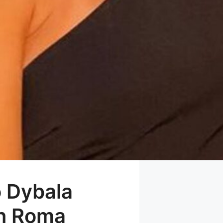
o Dybala
en Roma