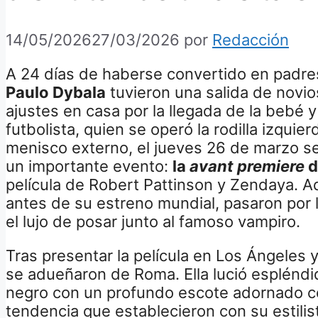
14/05/2026
27/03/2026
por
Redacción
A 24 días de haberse convertido en padre
Paulo Dybala
tuvieron una salida de novio
ajustes en casa por la llegada de la bebé y
futbolista, quien se operó la rodilla izquie
menisco externo, el jueves 26 de marzo se 
un importante evento:
la
avant premiere
d
película de Robert Pattinson y Zendaya. Ad
antes de su estreno mundial, pasaron por l
el lujo de posar junto al famoso vampiro.
Tras presentar la película en Los Ángeles 
se adueñaron de Roma. Ella lució esplénd
negro con un profundo escote adornado co
tendencia que establecieron con su estilist