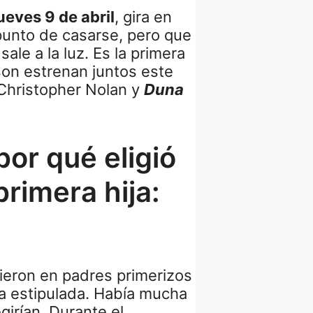
ueves 9 de abril
, gira en
 punto de casarse, pero que
ale a la luz. Es la primera
son estrenan juntos este
Christopher Nolan y
Duna
por qué eligió
rimera hija:
ieron en padres primerizos
ha estipulada. Había mucha
irían. Durante el