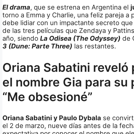
El drama
, que se estrena en Argentina el
j
torno a Emma y Charlie, una feliz pareja a
debe lidiar con un impactante secreto que s
de las tres películas que Zendaya y Pattin
año, siendo
La Odisea (The Odyssey)
de 
3 (Dune: Parte Three)
las restantes.
Oriana Sabatini reveló 
el nombre Gia para su p
“Me obsesioné”
Oriana Sabatini y Paulo Dybala
se convirt
el 2 de marzo, nueve días antes de la fec
expectativa por conocer el nombre que eleg