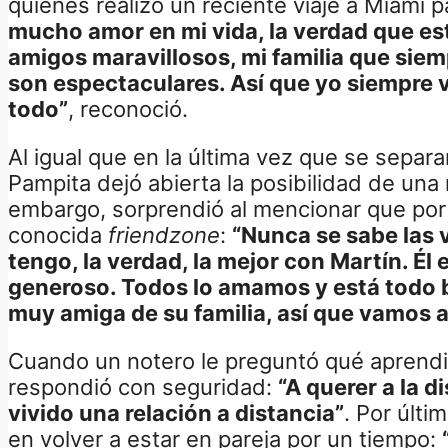
quienes realizó un reciente viaje a Miami 
mucho amor en mi vida, la verdad que est
amigos maravillosos, mi familia que siem
son espectaculares. Así que yo siempre v
todo”
, reconoció.
Al igual que en la última vez que se separa
Pampita dejó abierta la posibilidad de una 
embargo, sorprendió al mencionar que por 
conocida
friendzone
:
“Nunca se sabe las v
tengo, la verdad, la mejor con Martín. Él 
generoso. Todos lo amamos y está todo b
muy amiga de su familia, así que vamos 
Cuando un notero le preguntó qué aprendió
respondió con seguridad:
“A querer a la d
vivido una relación a distancia”
. Por últi
en volver a estar en pareja por un tiempo: