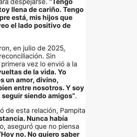
para despejarse.
“Tengo
oy llena de cariño. Tengo
pre está, mis hijos que
eo el lado positivo de
ron, en julio de 2025,
reconciliación. Sin
primera vez lo envió a la
ueltas de la vida. Yo
es un amor, divino,
ien entre nosotros. Y soy
a seguir siendo amigos”
.
 de esta relación, Pampita
istancia. Nunca había
mo, aseguró que no piensa
“Hoy no. No quiero saber