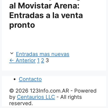
al Movistar Arena:
Entradas a la venta
pronto
Entradas mas nuevas
Página
Página
Página
←
Anterior
1
2
3
Contacto
© 2026 123Info.com.AR - Powered
by
Centaurios LLC
- All rights
reserved.