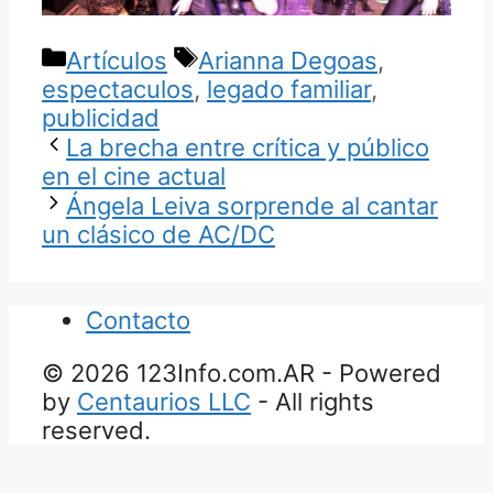
Categorías
Etiquetas
Artículos
Arianna Degoas
,
espectaculos
,
legado familiar
,
publicidad
La brecha entre crítica y público
en el cine actual
Ángela Leiva sorprende al cantar
un clásico de AC/DC
Contacto
© 2026 123Info.com.AR - Powered
by
Centaurios LLC
- All rights
reserved.