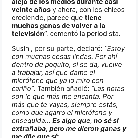
alejó de los medios durante casi
veinte años
y ahora, con los chicos
creciendo, parece que
tiene
muchas ganas de volver a la
televisión
”, comentó la periodista.
Susini, por su parte, declaró:
“Estoy
con muchas cosas lindas. Por ahí
dentro de poquito, si se da, vuelve
a trabajar, así que dame el
micrófono que ya lo miro con
cariño”
. También añadió:
“Las notas
son lo que más me encanta. Por
más que te vayas, siempre estás,
como que agarro el micrófono y
enseguida…
Es algo que, no sé si
extrañaba, pero me dieron ganas y
me dije que sí
”
.